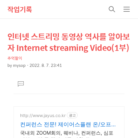
작업기록
검
메
색
뉴
인터넷 스트리밍 동영상 역사를 알아보
상
본
문
세
자 Internet streaming Video(1부)
제
컨
목
추억팔이
텐
by
mysop
2022. 8. 7. 23:41
츠
본
문
댓
글
달
기
http://www.jayus.co.kr
광고
컨퍼런스 전문! 제이어스플랜 온/오프라
인 행사기획 대행!
국내외 ZOOM회의, 웨비나, 컨퍼런스, 심포