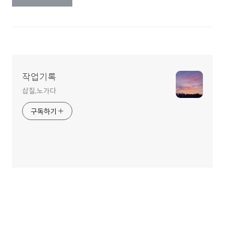
작업기록
삽질,노가다
구독하기