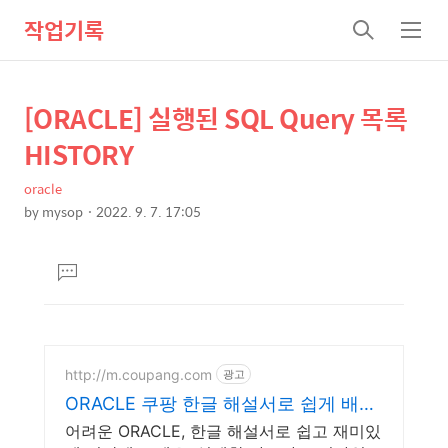
작업기록
검
메
색
뉴
[ORACLE] 실행된 SQL Query 목록
상
본
문
세
HISTORY
제
컨
목
oracle
텐
by
mysop
2022. 9. 7. 17:05
츠
본
문
댓
글
달
기
http://m.coupang.com
광고
ORACLE 쿠팡 한글 해설서로 쉽게 배우
세요
어려운 ORACLE, 한글 해설서로 쉽고 재미있