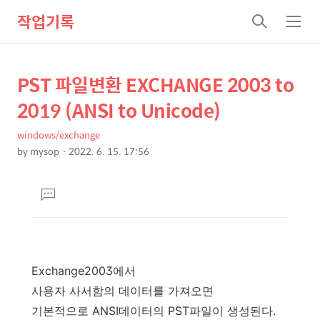
작업기록
검
메
색
뉴
PST 파일변환 EXCHANGE 2003 to
상
본
문
세
2019 (ANSI to Unicode)
제
컨
목
windows/exchange
텐
by
mysop
2022. 6. 15. 17:56
츠
본
문
댓
글
달
기
Exchange2003에서
사용자 사서함의 데이터를 가져오면
기본적으로 ANSI데이터의 PST파일이 생성된다.