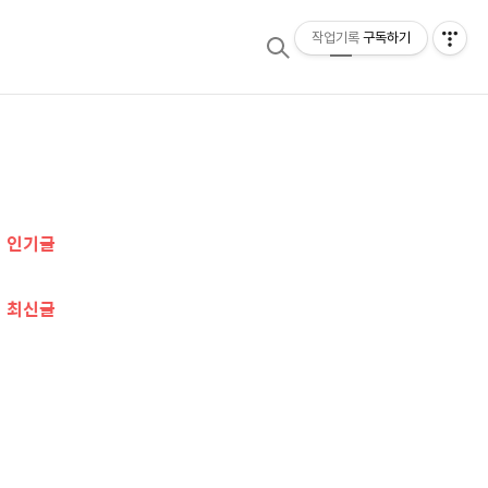
작업기록
구독하기
검
메
색
뉴
추
가
인기글
정
보
최신글