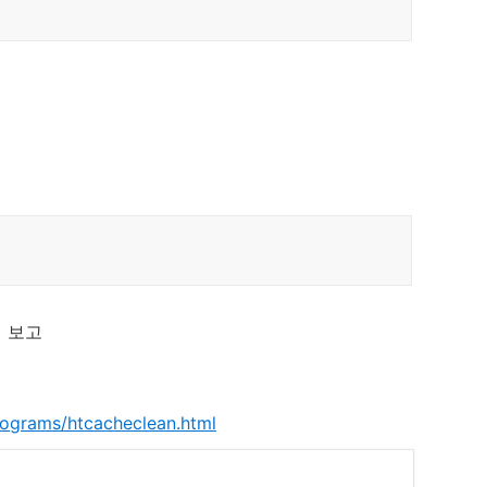
 보고
rograms/htcacheclean.html