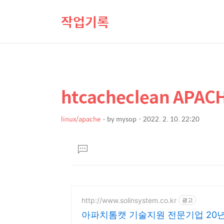
작업기록
htcacheclean APA
상
본
문
세
제
linux/apache
by
mysop
2022. 2. 10. 22:20
컨
본
목
텐
문
댓
츠
글
달
기
http://www.solinsystem.co.kr
광고
아파치톰캣 기술지원 전문기업 20