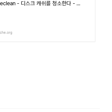
htcacheclean - 디스크 캐쉬를 청소한다 - Apache HTTP Server Version 2.4
che.org