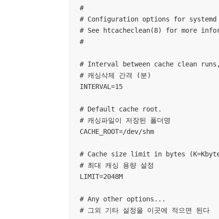
#

# Configuration options for systemd 
# See htcacheclean(8) for more infor
#

# Interval between cache clean runs,
# 캐싱삭제 간격 (분)

INTERVAL=15

# Default cache root.

# 캐싱파일이 저장된 폴더명

CACHE_ROOT=/dev/shm

# Cache size limit in bytes (K=Kbyte
# 최대 캐싱 용량 설정

LIMIT=2048M

# Any other options...

# 그외 기타 설정을 이곳에 적으면 된다
